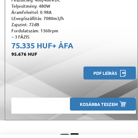
Teljesítmény: 480W
Áramfelvétel: 0.98A
LEvegőszállítás: 7080m3/h
Zajszint: 72dB
Fordulatszám: 1360rpm
~ 3 FÁZIS
75.335 HUF
+ ÁFA
95.676 HUF
PDF LEÍRÁS
KOSÁRBA TESZEM