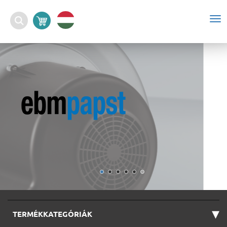
To
nav
▾
TERMÉKKATEGÓRIÁK