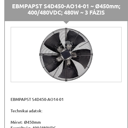
EBMPAPST S4D450-AO14-01 ~ Ø450mm;
400/480VDC; 480W ~ 3 FÁZIS
EBMPAPST S4D450-AO14-01
Technikai adatok:
Méret: Ø450mm
Feszültség: 400/480VDC