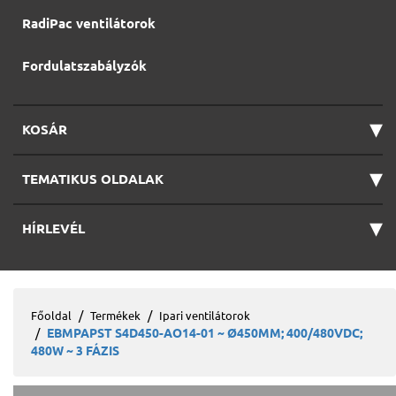
RadiPac ventilátorok
Fordulatszabályzók
▾
KOSÁR
▾
TEMATIKUS OLDALAK
▾
HÍRLEVÉL
Főoldal
Termékek
Ipari ventilátorok
EBMPAPST S4D450-AO14-01 ~ Ø450MM; 400/480VDC;
480W ~ 3 FÁZIS