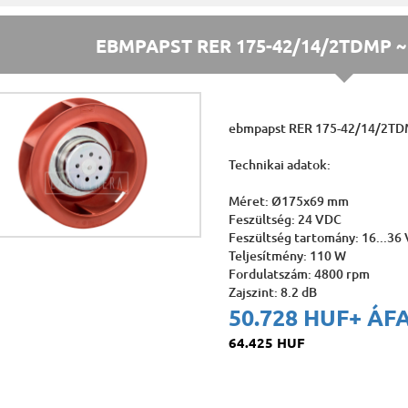
EBMPAPST RER 175-42/14/2TDMP ~
ebmpapst RER 175-42/14/2T
Technikai adatok:
Méret: Ø175x69 mm
Feszültség: 24 VDC
Feszültség tartomány: 16...36
Teljesítmény: 110 W
Fordulatszám: 4800 rpm
Zajszint: 8.2 dB
50.728 HUF
+ ÁF
64.425 HUF