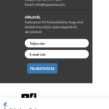
Email: info@lapanthera.hu
HÍRLEVÉL
Íratkozzon fel hírlevelünkre, hogy első
kézből értesüljön újdonságainkról,
akcióinkról
FELIRATKOZÁS