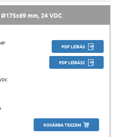
 Ø175x69 mm, 24 VDC
DMP
PDF LEÍRÁS
PDF LEÍRÁS2
 VDC
A
KOSÁRBA TESZEM