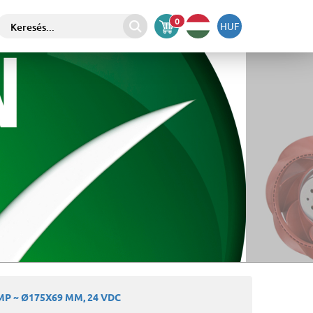
0
HUF
P ~ Ø175X69 MM, 24 VDC