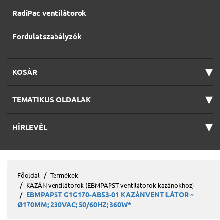
RadiPac ventilátorok
Fordulatszabályzók
▾
KOSÁR
▾
TEMATIKUS OLDALAK
▾
HÍRLEVÉL
Főoldal
Termékek
KAZÁN ventilátorok (EBMPAPST ventilátorok kazánokhoz)
EBMPAPST G1G170-AB53-01 KAZÁNVENTILÁTOR ~
Ø170MM; 230VAC; 50/60HZ; 360W*