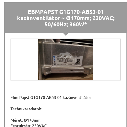
EBMPAPST G1G170-AB53-01
kazánventilátor ~ Ø170mm; 230VAC;
50/60Hz; 360W*
Ebm Papst G1G170-AB53-01 kazánventilátor
Technikai adatok:
Méret: Ø170mm
Feszültség: 230VAC