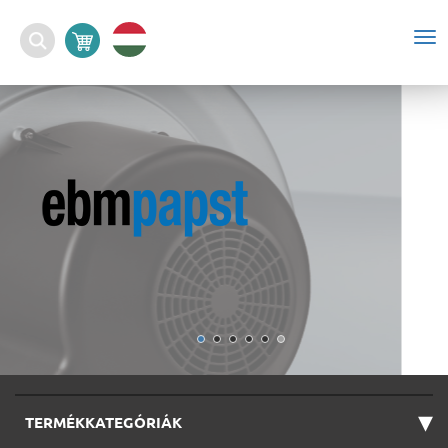
To
nav
▾
TERMÉKKATEGÓRIÁK