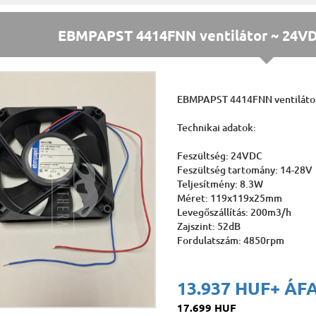
EBMPAPST 4414FNN ventilátor ~ 24VD
EBMPAPST 4414FNN ventiláto
Technikai adatok:
Feszültség: 24VDC
Feszültség tartomány: 14-28V
Teljesítmény: 8.3W
Méret: 119x119x25mm
Levegőszállítás: 200m3/h
Zajszint: 52dB
Fordulatszám: 4850rpm
13.937 HUF
+ ÁF
17.699 HUF