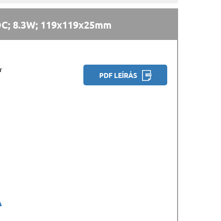
C; 8.3W; 119x119x25mm
r
PDF LEÍRÁS
A