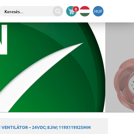
0
HUF
VENTILÁTOR ~ 24VDC; 8.3W; 119X119X25MM