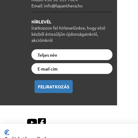
Email: info@lapanthera.hu
HÍRLEVÉL
Íratkozzon fel hírlevelünkre, hogy első
kézből értesüljön újdonságainkról,
akcióinkról
FELIRATKOZÁS