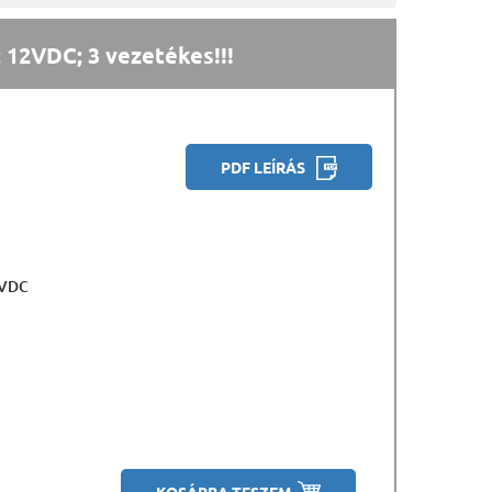
12VDC; 3 vezetékes!!!
PDF LEÍRÁS
6VDC