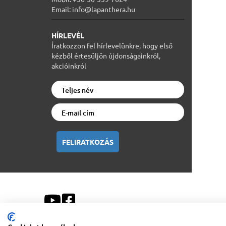
Email: info@lapanthera.hu
HÍRLEVÉL
Íratkozzon fel hírlevelünkre, hogy első
kézből értesüljön újdonságainkról,
akcióinkról
FELIRATKOZÁS