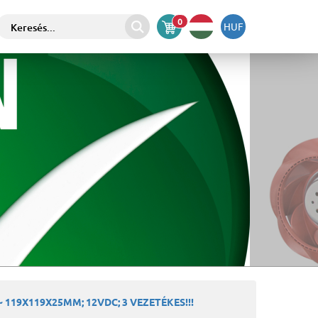
0
HUF
 119X119X25MM; 12VDC; 3 VEZETÉKES!!!