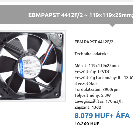
EBMPAPST 4412F/2 ~ 119x119x25mm; 
EBM PAPST 4412F/2
Technikai adatok:
Méret: 119x119x25mm
Feszültség: 12VDC
Feszültség tartomány: 8...12.
3 vezetékes
Fordulatszám: 2900rpm
Teljesítmény: 5.3W
Levegőszállítás: 170m3/h
Zajszint: 43dB
8.079 HUF
+ ÁFA
10.260 HUF