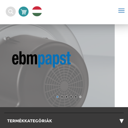
To
nav
▾
TERMÉKKATEGÓRIÁK