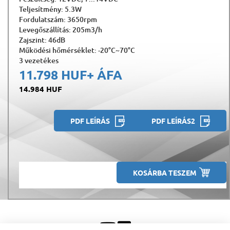
Teljesítmény: 5.3W
Fordulatszám: 3650rpm
Levegőszállítás: 205m3/h
Zajszint: 46dB
Működési hőmérséklet: -20°C~70°C
3 vezetékes
11.798 HUF
+ ÁFA
14.984 HUF
PDF LEÍRÁS
PDF LEÍRÁS2
KOSÁRBA TESZEM