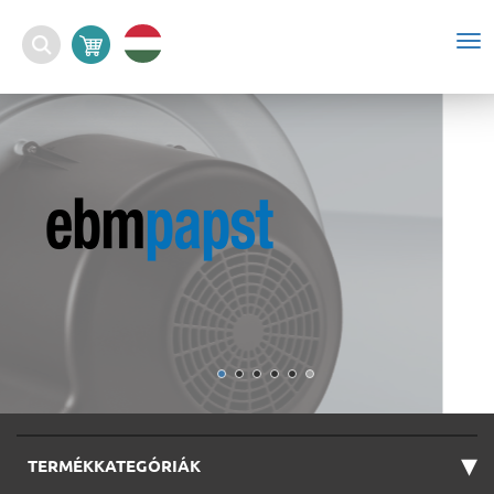
To
nav
▾
TERMÉKKATEGÓRIÁK