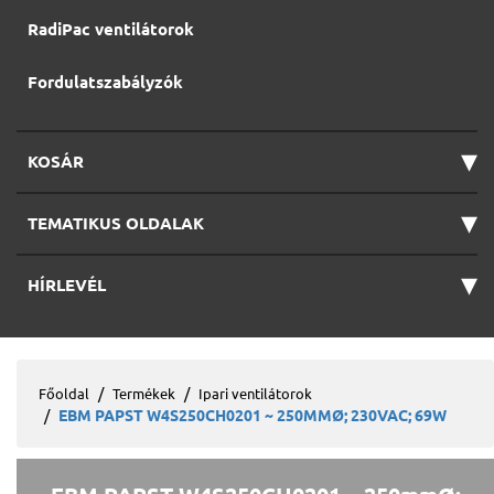
RadiPac ventilátorok
Fordulatszabályzók
▾
KOSÁR
▾
TEMATIKUS OLDALAK
▾
HÍRLEVÉL
Főoldal
Termékek
Ipari ventilátorok
EBM PAPST W4S250CH0201 ~ 250MMØ; 230VAC; 69W