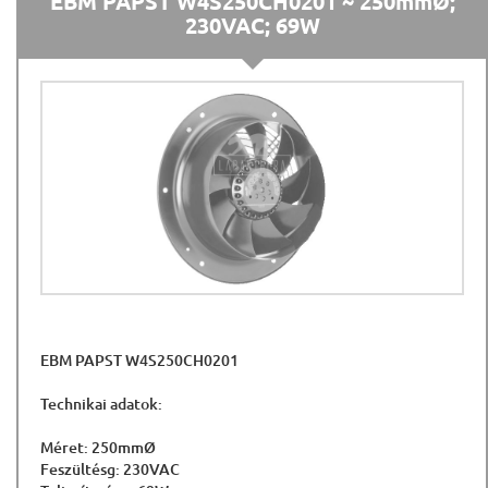
EBM PAPST W4S250CH0201 ~ 250mmØ;
230VAC; 69W
EBM PAPST W4S250CH0201
Technikai adatok:
Méret: 250mmØ
Feszültésg: 230VAC