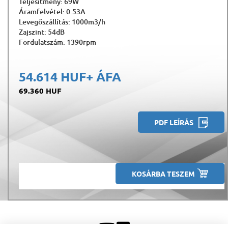
Teljesítmény: 69W
Áramfelvétel: 0.53A
Levegőszállítás: 1000m3/h
Zajszint: 54dB
Fordulatszám: 1390rpm
54.614 HUF
+ ÁFA
69.360 HUF
PDF LEÍRÁS
KOSÁRBA TESZEM