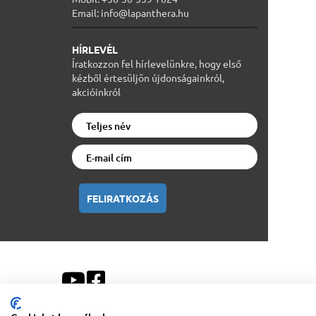
Email: info@lapanthera.hu
HÍRLEVÉL
Íratkozzon fel hírlevelünkre, hogy első
kézből értesüljön újdonságainkról,
akcióinkról
FELIRATKOZÁS