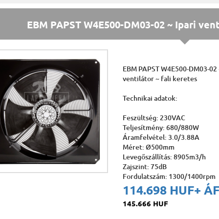
EBM PAPST W4E500-DM03-02 ~ Ipari vent
EBM PAPST W4E500-DM03-02 ~
ventilátor ~ fali keretes
Technikai adatok:
Feszültség: 230VAC
Teljesítmény: 680/880W
Áramfelvétel: 3.0/3.88A
Méret: Ø500mm
Levegőszállítás: 8905m3/h
Zajszint: 75dB
Fordulatszám: 1300/1400rpm
114.698 HUF
+ Á
145.666 HUF