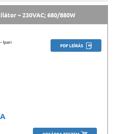
ilátor ~ 230VAC; 680/880W
 Ipari
PDF LEÍRÁS
FA