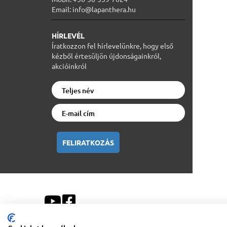
Email: info@lapanthera.hu
HÍRLEVÉL
Íratkozzon fel hírlevelünkre, hogy első
kézből értesüljön újdonságainkról,
akcióinkról
FELIRATKOZÁS