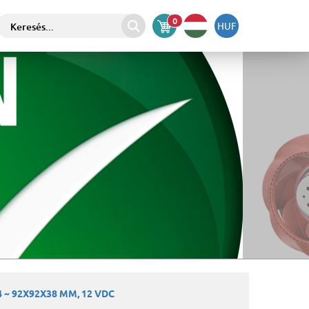
0
HUF
 ~ 92X92X38 MM, 12 VDC